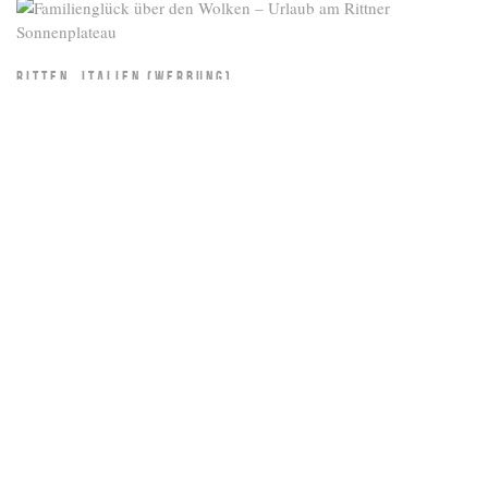
RITTEN, ITALIEN (WERBUNG)
Familienglück über den Wolken – Urlaub am
Rittner Sonnenplateau
Ist es nicht erstaunlich, dass wir stundenlang auf das Meer oder ein
knisterndes Feuer schauen können – und selbst nach Tagen bleibt
die Faszination bestehen. Als wäre es noch immer der erste
Moment. Genauso geht es mir mit den Dolomiten.
READ MORE
Load More