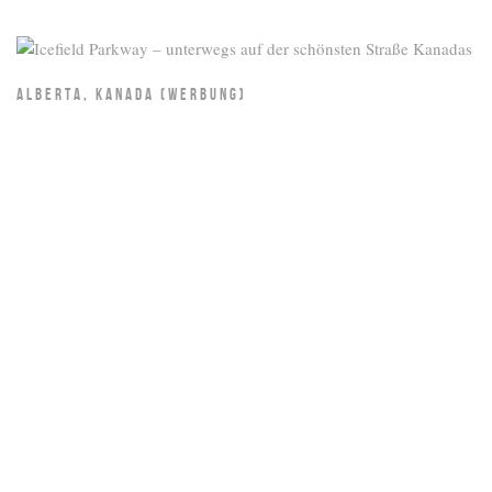
ALBERTA, KANADA (WERBUNG)
Icefield Parkway – unterwegs auf der schönsten
Straße Kanadas
Zarte Schneeflocken fallen vom Himmel. Eisige Gletscher, soweit
das Auge reicht. Langsam verwandelt sich die goldene
Herbstlandschaft in einen Wintertraum. Vor uns liegen über 200
Kilometer Panorama pur.
READ MORE
Load More