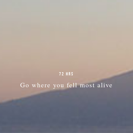
72 HRS
Go where you fell most alive