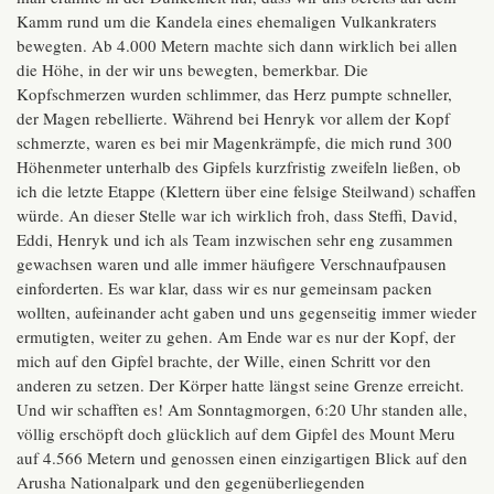
Kamm rund um die Kandela eines ehemaligen Vulkankraters
bewegten. Ab 4.000 Metern machte sich dann wirklich bei allen
die Höhe, in der wir uns bewegten, bemerkbar. Die
Kopfschmerzen wurden schlimmer, das Herz pumpte schneller,
der Magen rebellierte. Während bei Henryk vor allem der Kopf
schmerzte, waren es bei mir Magenkrämpfe, die mich rund 300
Höhenmeter unterhalb des Gipfels kurzfristig zweifeln ließen, ob
ich die letzte Etappe (Klettern über eine felsige Steilwand) schaffen
würde. An dieser Stelle war ich wirklich froh, dass Steffi, David,
Eddi, Henryk und ich als Team inzwischen sehr eng zusammen
gewachsen waren und alle immer häufigere Verschnaufpausen
einforderten. Es war klar, dass wir es nur gemeinsam packen
wollten, aufeinander acht gaben und uns gegenseitig immer wieder
ermutigten, weiter zu gehen. Am Ende war es nur der Kopf, der
mich auf den Gipfel brachte, der Wille, einen Schritt vor den
anderen zu setzen. Der Körper hatte längst seine Grenze erreicht.
Und wir schafften es! Am Sonntagmorgen, 6:20 Uhr standen alle,
völlig erschöpft doch glücklich auf dem Gipfel des Mount Meru
auf 4.566 Metern und genossen einen einzigartigen Blick auf den
Arusha Nationalpark und den gegenüberliegenden