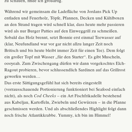
zu schauen, finde ich großartig.
Während wir gemeinsam die Ladefläche von Jordans Pick Up
entladen und Feuerholz, Töpfe, Pfannen, Decken und Kühlboxen
an den Strand tragen wird schnell klar, dass heute mehr passieren
wird als nur Burger Patties auf den Einweggrill zu schmeißen.
Sobald das Holz brennt, setzt Bonnie erst einmal Teewasser auf
(klar, Neufundland war vor gar nicht allzu langer Zeit noch
Britisch und bis heute bleibt immer Zeit für einen Tee). Dem folgt
ein großer Topf mit Wasser „für den Starter“. Es gibt Muscheln,
oooyeah. Zum Zwischengang dürfen wir dann vorgekochtes Elch-
Ragout probieren, bevor schlussendlich Sardinen auf das Grillrost
geworfen werden…
Das erste Sättigungsgefühl hat sich bereits eingestellt
(vorrausschauende Portionierung funktioniert bei Seafood einfach
nicht), als noch
Cod Cheeks
– ein Art Fischfrikadelle bestehend
aus Kabeljau, Kartoffeln, Zwiebeln und Gewürzen – in die Pfanne
geschmissen werden. Und als abschließendes Highlight folgt dann
noch frische Atlantikkrabbe. Yummy, ich bin im Himmel!