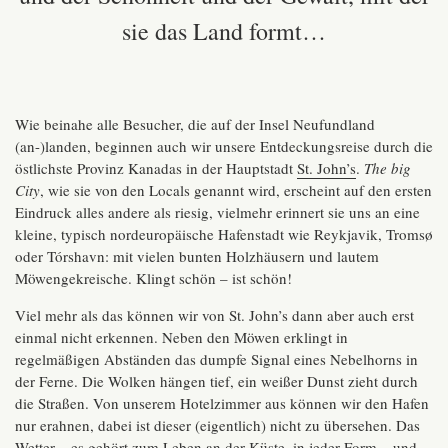
sie das Land formt…
Wie beinahe alle Besucher, die auf der Insel Neufundland
(an-)landen, beginnen auch wir unsere Entdeckungsreise durch die
östlichste Provinz Kanadas in der Hauptstadt
St. John’s
.
The big
City
, wie sie von den Locals genannt wird, erscheint auf den ersten
Eindruck alles andere als riesig, vielmehr erinnert sie uns an eine
kleine, typisch nordeuropäische Hafenstadt wie Reykjavik, Tromsø
oder Tórshavn: mit vielen bunten Holzhäusern und lautem
Möwengekreische. Klingt schön – ist schön!
Viel mehr als das können wir von St. John’s dann aber auch erst
einmal nicht erkennen. Neben den Möwen erklingt in
regelmäßigen Abständen das dumpfe Signal eines Nebelhorns in
der Ferne. Die Wolken hängen tief, ein weißer Dunst zieht durch
die Straßen. Von unserem Hotelzimmer aus können wir den Hafen
nur erahnen, dabei ist dieser (eigentlich) nicht zu übersehen. Das
Wetter – es gehört zum Leben an der Küste, in jeder Form – und