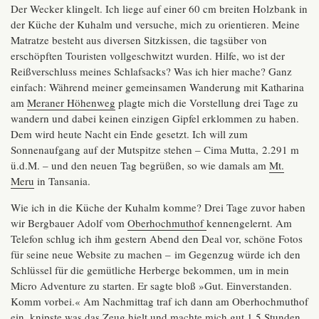
Der Wecker klingelt. Ich liege auf einer 60 cm breiten Holzbank in
der Küche der Kuhalm und versuche, mich zu orientieren. Meine
Matratze besteht aus diversen Sitzkissen, die tagsüber von
erschöpften Touristen vollgeschwitzt wurden. Hilfe, wo ist der
Reißverschluss meines Schlafsacks? Was ich hier mache? Ganz
einfach: Während meiner gemeinsamen Wanderung mit Katharina
am
Meraner Höhenweg
plagte mich die Vorstellung drei Tage zu
wandern und dabei keinen einzigen Gipfel erklommen zu haben.
Dem wird heute Nacht ein Ende gesetzt. Ich will zum
Sonnenaufgang auf der Mutspitze stehen – Cima Mutta, 2.291 m
ü.d.M. – und den neuen Tag begrüßen, so wie damals am
Mt.
Meru
in Tansania.
Wie ich in die Küche der Kuhalm komme? Drei Tage zuvor haben
wir Bergbauer Adolf vom
Oberhochmuthof
kennengelernt. Am
Telefon schlug ich ihm gestern Abend den Deal vor, schöne Fotos
für seine neue Website zu machen – im Gegenzug würde ich den
Schlüssel für die gemütliche Herberge bekommen, um in mein
Micro Adventure zu starten. Er sagte bloß »Gut. Einverstanden.
Komm vorbei.« Am Nachmittag traf ich dann am Oberhochmuthof
ein, knipste was das Zeug hielt und machte mich gut 1,5 Stunden