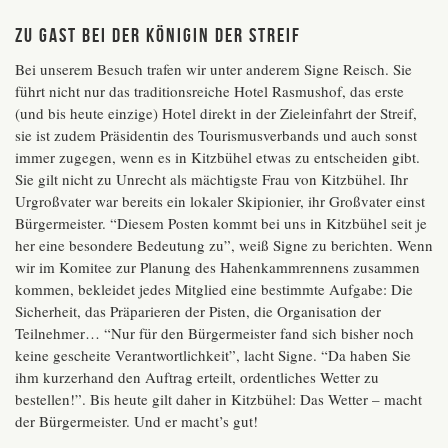
Zu Gast bei der Königin der Streif
Bei unserem Besuch trafen wir unter anderem Signe Reisch. Sie
führt nicht nur das traditionsreiche Hotel Rasmushof, das erste
(und bis heute einzige) Hotel direkt in der Zieleinfahrt der Streif,
sie ist zudem Präsidentin des Tourismusverbands und auch sonst
immer zugegen, wenn es in Kitzbühel etwas zu entscheiden gibt.
Sie gilt nicht zu Unrecht als mächtigste Frau von Kitzbühel. Ihr
Urgroßvater war bereits ein lokaler Skipionier, ihr Großvater einst
Bürgermeister. “Diesem Posten kommt bei uns in Kitzbühel seit je
her eine besondere Bedeutung zu”, weiß Signe zu berichten. Wenn
wir im Komitee zur Planung des Hahenkammrennens zusammen
kommen, bekleidet jedes Mitglied eine bestimmte Aufgabe: Die
Sicherheit, das Präparieren der Pisten, die Organisation der
Teilnehmer… “Nur für den Bürgermeister fand sich bisher noch
keine gescheite Verantwortlichkeit”, lacht Signe. “Da haben Sie
ihm kurzerhand den Auftrag erteilt, ordentliches Wetter zu
bestellen!”. Bis heute gilt daher in Kitzbühel: Das Wetter – macht
der Bürgermeister. Und er macht’s gut!