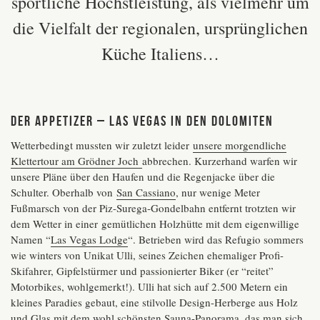
sportliche Höchstleistung, als vielmehr um
die Vielfalt der regionalen, ursprünglichen
Küche Italiens…
DER APPETIZER – LAS VEGAS IN DEN DOLOMITEN
Wetterbedingt mussten wir zuletzt leider
unsere morgendliche
Klettertour am Grödner Joch
abbrechen. Kurzerhand warfen wir
unsere Pläne über den Haufen und die Regenjacke über die
Schulter. Oberhalb von
San Cassiano
, nur wenige Meter
Fußmarsch von der Piz-Surega-Gondelbahn entfernt trotzten wir
dem Wetter in einer gemütlichen Holzhütte mit dem eigenwillige
Namen “
Las Vegas Lodge
“. Betrieben wird das Refugio sommers
wie winters von Unikat Ulli, seines Zeichen ehemaliger Profi-
Skifahrer, Gipfelstürmer und passionierter Biker (er “reitet”
Motorbikes, wohlgemerkt!). Ulli hat sich auf 2.500 Metern ein
kleines Paradies gebaut, eine stilvolle Design-Herberge aus Holz
und Glas mit dem wohl schönsten Sauna-Panorama, das man sich