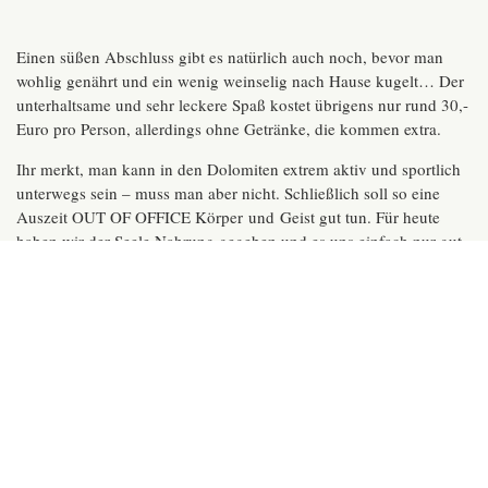
Einen süßen Abschluss gibt es natürlich auch noch, bevor man
wohlig genährt und ein wenig weinselig nach Hause kugelt… Der
unterhaltsame und sehr leckere Spaß kostet übrigens nur rund 30,-
Euro pro Person, allerdings ohne Getränke, die kommen extra.
Ihr merkt, man kann in den Dolomiten extrem aktiv und sportlich
unterwegs sein – muss man aber nicht. Schließlich soll so eine
Auszeit OUT OF OFFICE Körper und Geist gut tun. Für heute
haben wir der Seele Nahrung gegeben und es uns einfach nur gut
gehen lassen. Zur Nachahmung wärmstens empfohlen!