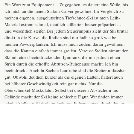
Ein Wort zum Equipement… Zugegeben, es dauert eine Weile, bis
ich mich an die neuen Slalom-Carver gewöhne. Im Vergleich zu
meinen eigenen, ausgelutschten Tiefschnee-Ski ist mein Leih-
Material extrem schmal, deutlich taillierter, besser präpariert …
und wesentlich steifer. Bei jedem Steuerimpuls zieht der Ski brutal
direkt in die Kurve, die Radien sind nur halb so groß wie bei
meinen Powderplanken. Ich muss mich zudem daran gewöhnen,
dass die Kanten einfach immer greifen. Vereiste Stellen nimmt der
Ski mit einer beeindruckenden Ignoranz, die mir jedoch einen
Strich durch die erhoffte Abrutsch-Ruhepause macht. Ich bin
beeindruckt. Auch in Sachen Laufruhe sind die Bretter unfassbar
gut. Obwohl deutlich kürzer als die eigenen Latten, flattert auch
bei höherer Geschwindigkeit rein gar nichts. Nur die
Oberschenkel-Muskulatur. Selbst bei unseren Abstechern ins
Gelände macht der Ski keine schlechte Figur. Wir finden immer
wieder Stellen mit frischem lockeren Pulverschnee, durch den er
locker hindurch gleitet. Wow.
Wer von euch eher größere Pistenturns bevorzugt, der sollte
den
Fischer RC4 Worldcup
ausprobieren. Ob gedriftete oder pure