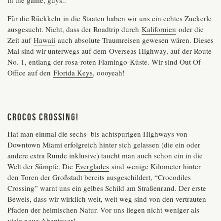
Für die Rückkehr in die Staaten haben wir uns ein echtes Zuckerle
ausgesucht. Nicht, dass der Roadtrip durch
Kalifornien
oder die
Zeit auf
Hawaii
auch absolute Traumreisen gewesen wären. Dieses
Mal sind wir unterwegs auf dem
Overseas Highway
, auf der Route
No. 1, entlang der rosa-roten Flamingo-Küste. Wir sind Out Of
Office auf den
Florida Keys
, oooyeah!
CROCOS CROSSING!
Hat man einmal die sechs- bis achtspurigen Highways von
Downtown Miami erfolgreich hinter sich gelassen (die ein oder
andere extra Runde inklusive) taucht man auch schon ein in die
Welt der Sümpfe. Die
Everglades
sind wenige Kilometer hinter
den Toren der Großstadt bereits ausgeschildert, “Crocodiles
Crossing” warnt uns ein gelbes Schild am Straßenrand. Der erste
Beweis, dass wir wirklich weit, weit weg sind von den vertrauten
Pfaden der heimischen Natur. Vor uns liegen nicht weniger als
viele neue Abenteuer!