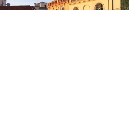
Wir bedanken uns beim Hotel Cort für diese Einblicke und
Ausblicke. Der Artikel ist Teil einer Kooperation, spiegelt jedoch
uneingeschränkt die Meinung der Autoren wieder.
Mehr Informationen:
www.hotelcort.com